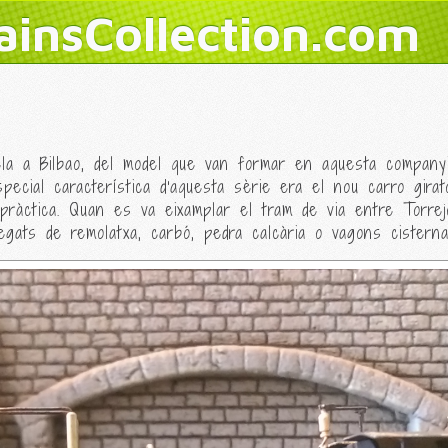
ainsCollection.com
ela a Bilbao, del model que van formar en aquesta company
pecial característica d'aquesta sèrie era el nou carro girat
 pràctica. Quan es va eixamplar el tram de via entre Torrej
egats de remolatxa, carbó, pedra calcària o vagons cistern