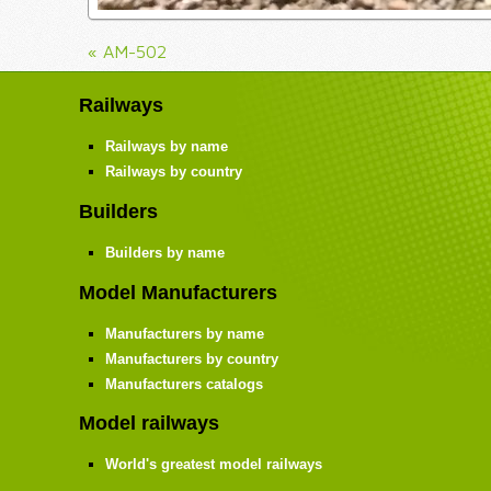
« AM-502
Railways
Railways by name
Railways by country
Builders
Builders by name
Model Manufacturers
Manufacturers by name
Manufacturers by country
Manufacturers catalogs
Model railways
World's greatest model railways