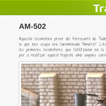
Tr
AM-502
Aquesta locomotora prové del Ferrocarril de Tud
la que ens ocupa era l'anomenada "Amurrio". L'es
les primeres locomotores que l'utilitzaven en la
per a realitzar aquest trajecte amb vagons carr