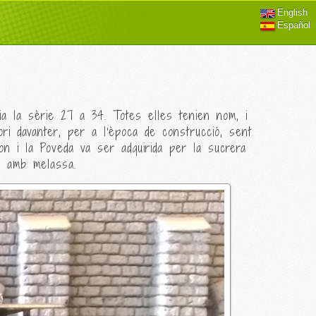
English
Español
ia la sèrie 27 a 34. Totes elles tenien nom, i
ori davanter, per a l'època de construcció, sent
on i la Poveda va ser adquirida per la sucrera
a amb melassa.